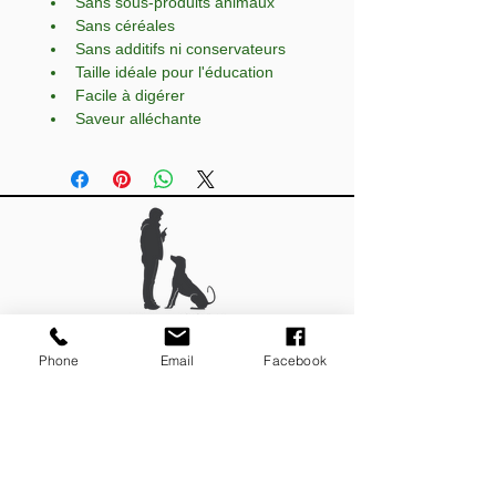
Sans sous-produits animaux
Sans céréales
Sans additifs ni conservateurs
Taille idéale pour l'éducation
Facile à digérer
Saveur alléchante
Christopher HECRE
Phone
Email
Facebook
74890 Bons-en-Chablais
contact@educpassion74.fr
06 22 32 65 16
Educ Passion 74
, expert en éducation canine
bienveillante en Haute-Savoie, vous aide dans