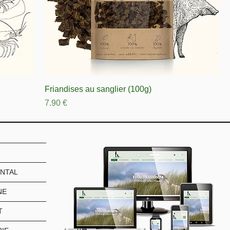
Friandises au sanglier (100g)
Prix
7.90 €
NTAL
NE
T