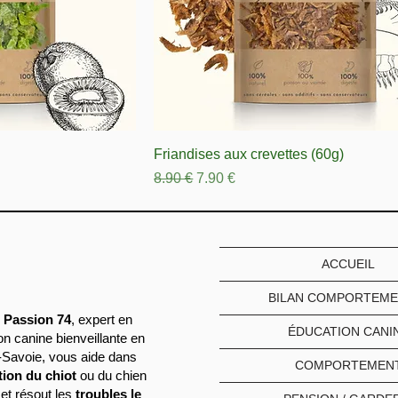
Friandises aux crevettes (60g)
Prix original
Prix promotionnel
8.90 €
7.90 €
ACCUEIL
BILAN COMPORTEME
 Passion 74
, expert en
ÉDUCATION CANI
on canine bienveillante en
Savoie, vous aide dans
COMPORTEMEN
tion du chiot
ou du chien
 et résout les
troubles le